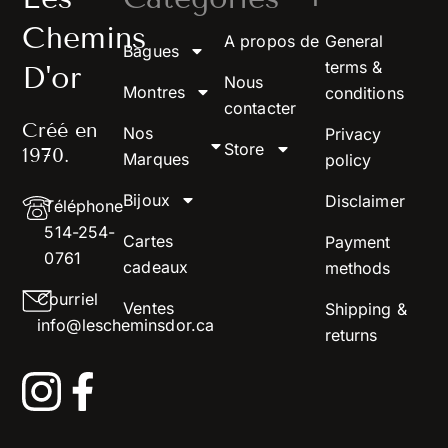
Chemins
A propos de
General
Bagues
terms &
D'or
Nous
Montres
conditions
contacter
Créé en
Nos
Privacy
Store
1970.
Marques
policy
Bijoux
Disclaimer
Téléphone
514-254-
Cartes
Payment
0761
cadeaux
methods
Courriel
Ventes
Shipping &
info@lescheminsdor.ca
returns