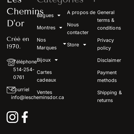
Chemins
A propos de
General
Bagues
terms &
D'or
Nous
Montres
conditions
contacter
Créé en
Nos
Privacy
Store
1970.
Marques
policy
Bijoux
Disclaimer
Téléphone
514-254-
Cartes
Payment
0761
cadeaux
methods
Courriel
Ventes
Shipping &
info@lescheminsdor.ca
returns