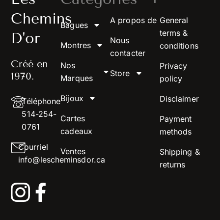
Chemins
A propos de
General
Bagues
terms &
D'or
Nous
Montres
conditions
contacter
Créé en
Nos
Privacy
Store
1970.
Marques
policy
Bijoux
Disclaimer
Téléphone
514-254-
Cartes
Payment
0761
cadeaux
methods
Courriel
Ventes
Shipping &
info@lescheminsdor.ca
returns