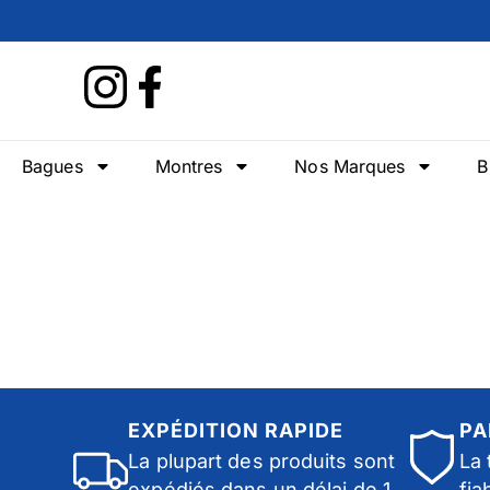
Bagues
Montres
Nos Marques
B
EXPÉDITION RAPIDE
PA
La plupart des produits sont
La 
expédiés dans un délai de 1
fia