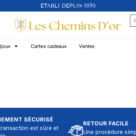
ÉTABLI DEPUIS 1970
ijoux
Cartes cadeaux
Ventes
IEMENT SÉCURISÉ
RETOUR FACILE
transaction est sûre et
Une procédure simp
ble.