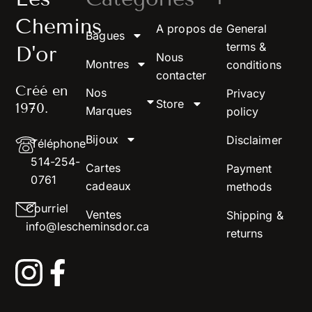
Chemins
A propos de
General
Bagues
terms &
D'or
Nous
Montres
conditions
contacter
Créé en
Nos
Privacy
Store
1970.
Marques
policy
Bijoux
Disclaimer
Téléphone
514-254-
Cartes
Payment
0761
cadeaux
methods
Courriel
Ventes
Shipping &
info@lescheminsdor.ca
returns