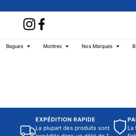
Bagues
Montres
Nos Marques
B
EXPÉDITION RAPIDE
PA
La plupart des produits sont
La 
expédiés dans un délai de 1
fia