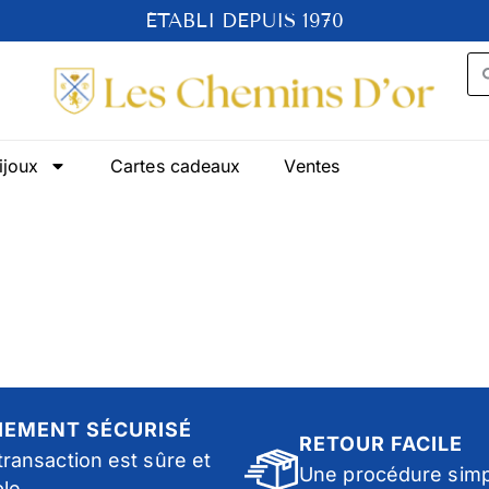
ÉTABLI DEPUIS 1970
ijoux
Cartes cadeaux
Ventes
IEMENT SÉCURISÉ
RETOUR FACILE
transaction est sûre et
Une procédure simp
ble.