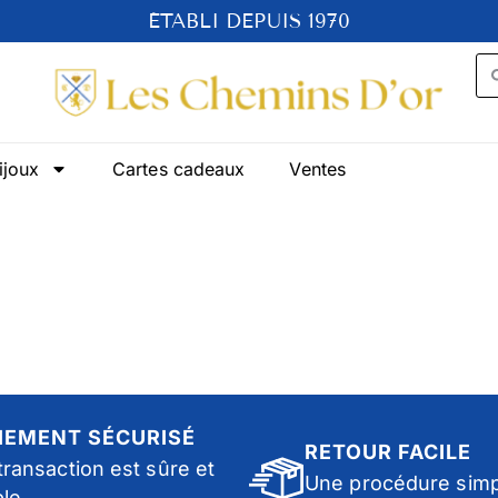
ÉTABLI DEPUIS 1970
ijoux
Cartes cadeaux
Ventes
IEMENT SÉCURISÉ
RETOUR FACILE
transaction est sûre et
Une procédure simp
ble.