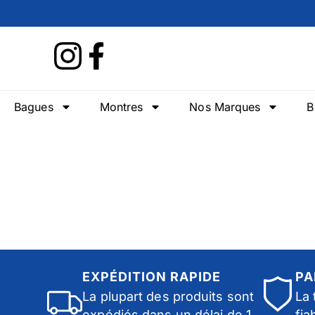
Bagues
Montres
Nos Marques
B
EXPÉDITION RAPIDE
PA
La plupart des produits sont
La 
expédiés dans un délai de 1
fia