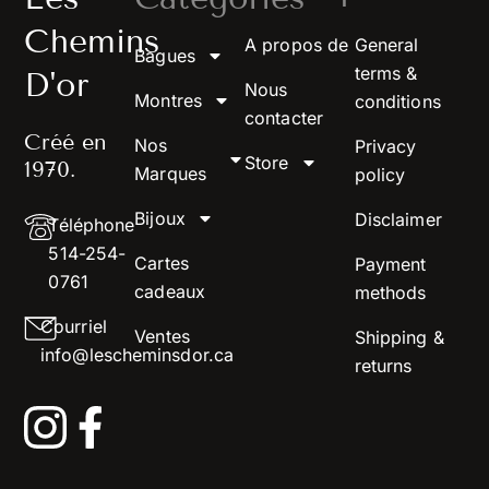
Chemins
A propos de
General
Bagues
terms &
D'or
Nous
Montres
conditions
contacter
Créé en
Nos
Privacy
Store
1970.
Marques
policy
Bijoux
Disclaimer
Téléphone
514-254-
Cartes
Payment
0761
cadeaux
methods
Courriel
Ventes
Shipping &
info@lescheminsdor.ca
returns