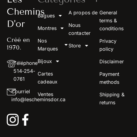
Chemins
A propos de
General
Bagues
terms &
D'or
Nous
Montres
conditions
contacter
Créé en
Nos
Privacy
Store
1970.
Marques
policy
Bijoux
Disclaimer
Téléphone
514-254-
Cartes
Payment
0761
cadeaux
methods
Courriel
Ventes
Shipping &
info@lescheminsdor.ca
returns