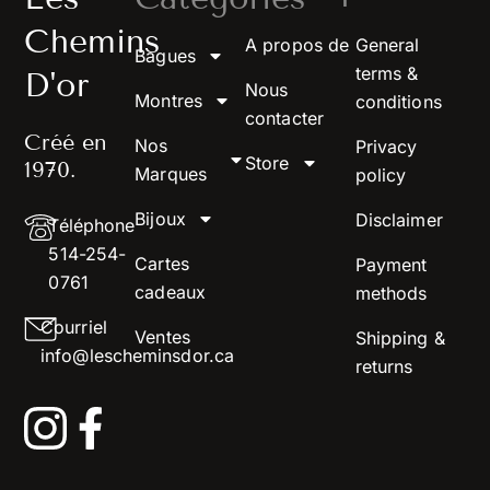
Chemins
A propos de
General
Bagues
terms &
D'or
Nous
Montres
conditions
contacter
Créé en
Nos
Privacy
Store
1970.
Marques
policy
Bijoux
Disclaimer
Téléphone
514-254-
Cartes
Payment
0761
cadeaux
methods
Courriel
Ventes
Shipping &
info@lescheminsdor.ca
returns