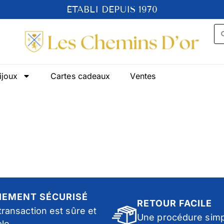
ÉTABLI DEPUIS 1970
ijoux
Cartes cadeaux
Ventes
IEMENT SÉCURISÉ
RETOUR FACILE
transaction est sûre et
Une procédure simp
ble.