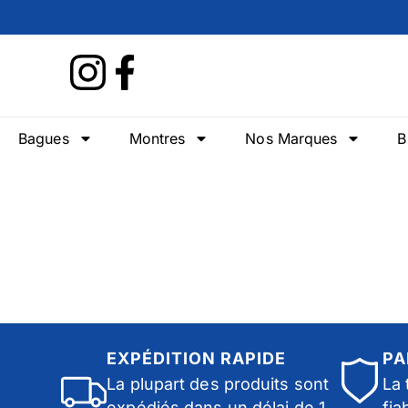
Bagues
Montres
Nos Marques
B
EXPÉDITION RAPIDE
PA
La plupart des produits sont
La 
expédiés dans un délai de 1
fia