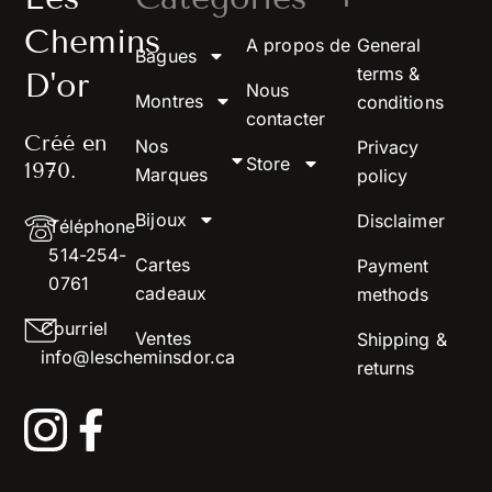
Chemins
A propos de
General
Bagues
terms &
D'or
Nous
Montres
conditions
contacter
Créé en
Nos
Privacy
Store
1970.
Marques
policy
Bijoux
Disclaimer
Téléphone
514-254-
Cartes
Payment
0761
cadeaux
methods
Courriel
Ventes
Shipping &
info@lescheminsdor.ca
returns