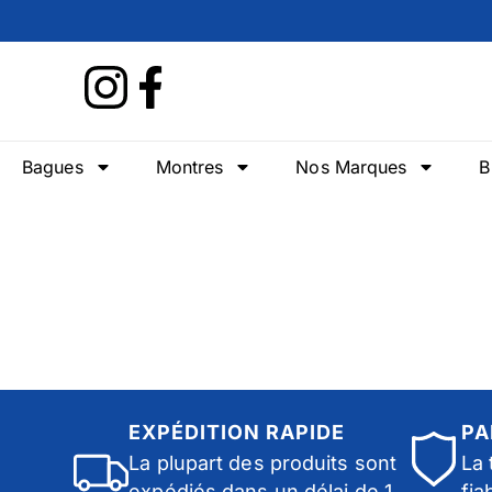
Bagues
Montres
Nos Marques
B
EXPÉDITION RAPIDE
PA
La plupart des produits sont
La 
expédiés dans un délai de 1
fia