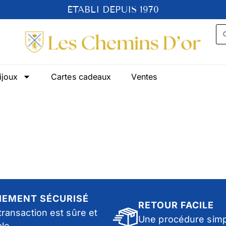
ÉTABLI DEPUIS 1970
ijoux
Cartes cadeaux
Ventes
IEMENT SÉCURISÉ
RETOUR FACILE
transaction est sûre et
Une procédure simp
ble.